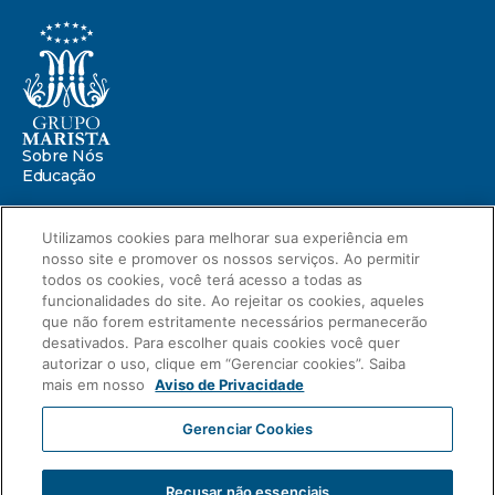
Sobre Nós
Educação
Saúde
Utilizamos cookies para melhorar sua experiência em
nosso site e promover os nossos serviços. Ao permitir
Centro Marista de Defesa da Infância
Missão Marista
todos os cookies, você terá acesso a todas as
Compromissos
funcionalidades do site. Ao rejeitar os cookies, aqueles
Portal ESG
que não forem estritamente necessários permanecerão
Relatório de Sustentabilidade 2025
desativados. Para escolher quais cookies você quer
autorizar o uso, clique em “Gerenciar cookies”. Saiba
Relatório de Transparência Salarial
mais em nosso
Aviso de Privacidade
Novidades
Blog
Gerenciar Cookies
Compliance
Aviso de Privacidade
Carreiras
Intranet
Fale Conosco
Recusar não essenciais