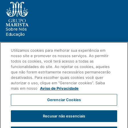
Sobre Nós
Educação
Saúde
Utilizamos cookies para melhorar sua experiência em
nosso site e promover os nossos serviços. Ao permitir
Centro Marista de Defesa da Infância
Missão Marista
todos os cookies, você terá acesso a todas as
Compromissos
funcionalidades do site. Ao rejeitar os cookies, aqueles
Portal ESG
que não forem estritamente necessários permanecerão
Relatório de Sustentabilidade 2025
desativados. Para escolher quais cookies você quer
autorizar o uso, clique em “Gerenciar cookies”. Saiba
Relatório de Transparência Salarial
mais em nosso
Aviso de Privacidade
Novidades
Blog
Gerenciar Cookies
Compliance
Aviso de Privacidade
Carreiras
Intranet
Fale Conosco
Recusar não essenciais
2023 © Grupo Marista
Associação Paranaense de Cultura
CNPJ: 76.659.820/0001-51