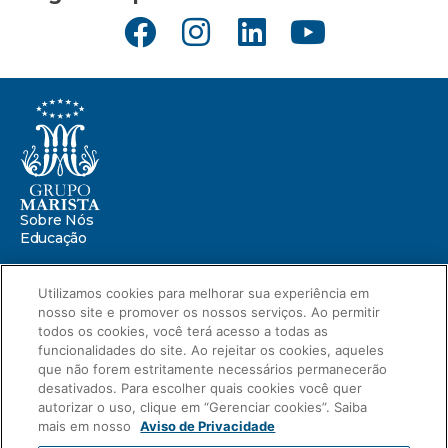
Sobre Nós
Educação
Saúde
Utilizamos cookies para melhorar sua experiência em
nosso site e promover os nossos serviços. Ao permitir
Centro Marista de Defesa da Infância
Missão Marista
todos os cookies, você terá acesso a todas as
Compromissos
funcionalidades do site. Ao rejeitar os cookies, aqueles
Portal ESG
que não forem estritamente necessários permanecerão
Relatório de Sustentabilidade 2025
desativados. Para escolher quais cookies você quer
autorizar o uso, clique em “Gerenciar cookies”. Saiba
Relatório de Transparência Salarial
mais em nosso
Aviso de Privacidade
Novidades