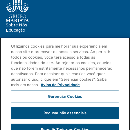
Sobre Nós
Educação
Saúde
Utilizamos cookies para melhorar sua experiência em
nosso site e promover os nossos serviços. Ao permitir
Centro Marista de Defesa da Infância
Missão Marista
todos os cookies, você terá acesso a todas as
Compromissos
funcionalidades do site. Ao rejeitar os cookies, aqueles
Portal ESG
que não forem estritamente necessários permanecerão
Relatório de Sustentabilidade 2025
desativados. Para escolher quais cookies você quer
autorizar o uso, clique em “Gerenciar cookies”. Saiba
Relatório de Transparência Salarial
mais em nosso
Aviso de Privacidade
Novidades
Blog
Gerenciar Cookies
Compliance
Aviso de Privacidade
Carreiras
Intranet
Fale Conosco
Recusar não essenciais
2023 © Grupo Marista
Associação Paranaense de Cultura
CNPJ: 76.659.820/0001-51
Permitir Todos os Cookies