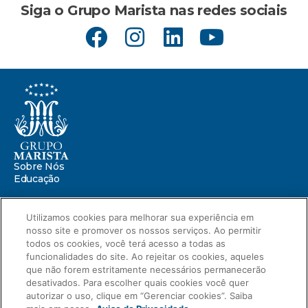
Siga o Grupo Marista nas redes sociais
Sobre Nós
Educação
Saúde
Utilizamos cookies para melhorar sua experiência em
Centro Marista de Defesa da Infância
nosso site e promover os nossos serviços. Ao permitir
Missão Marista
todos os cookies, você terá acesso a todas as
Compromissos
funcionalidades do site. Ao rejeitar os cookies, aqueles
Portal ESG
que não forem estritamente necessários permanecerão
Relatório de Sustentabilidade 2025
desativados. Para escolher quais cookies você quer
autorizar o uso, clique em “Gerenciar cookies”. Saiba
Relatório de Transparência Salarial