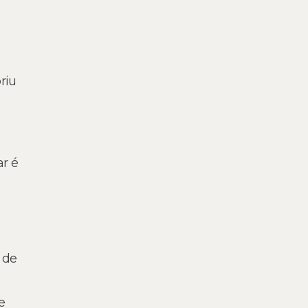
riu
ar é
 de
e