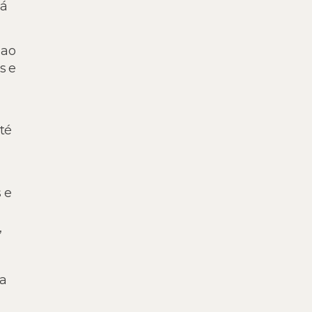
já
 ao
s e
té
 e
,
na