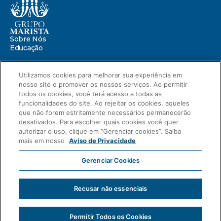
Sobre Nós
Educação
Saúde
Utilizamos cookies para melhorar sua experiência em
nosso site e promover os nossos serviços. Ao permitir
Centro Marista de Defesa da Infância
Missão Marista
todos os cookies, você terá acesso a todas as
Compromissos
funcionalidades do site. Ao rejeitar os cookies, aqueles
Portal ESG
que não forem estritamente necessários permanecerão
Relatório de Sustentabilidade 2025
desativados. Para escolher quais cookies você quer
autorizar o uso, clique em “Gerenciar cookies”. Saiba
Relatório de Transparência Salarial
mais em nosso
Aviso de Privacidade
Novidades
Blog
Gerenciar Cookies
Compliance
Aviso de Privacidade
Carreiras
Intranet
Fale Conosco
Recusar não essenciais
2023 © Grupo Marista
Associação Paranaense de Cultura
CNPJ: 76.659.820/0001-51
Permitir Todos os Cookies
Desenvolvido por