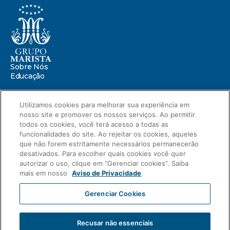
Sobre Nós
Educação
Saúde
Utilizamos cookies para melhorar sua experiência em
nosso site e promover os nossos serviços. Ao permitir
Centro Marista de Defesa da Infância
Missão Marista
todos os cookies, você terá acesso a todas as
Compromissos
funcionalidades do site. Ao rejeitar os cookies, aqueles
Portal ESG
que não forem estritamente necessários permanecerão
Relatório de Sustentabilidade 2025
desativados. Para escolher quais cookies você quer
autorizar o uso, clique em “Gerenciar cookies”. Saiba
Relatório de Transparência Salarial
mais em nosso
Aviso de Privacidade
Novidades
Blog
Gerenciar Cookies
Compliance
Aviso de Privacidade
Carreiras
Intranet
Fale Conosco
Recusar não essenciais
2023 © Grupo Marista