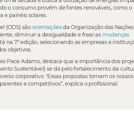
e uma década e busca a utilização de energias limp
todo o consumo provém de fontes renováveis, como o
 e painéis solares.
el (ODS) são
orientações
da Organização das Nações
ente, diminuir a desigualdade e frear as
mudanças
stá na 7.ª edição, selecionando as empresas e instituiç
s objetivos.
abio Pace Adamo, destaca que a importância dos proj
nto Sustentável) se dá pelo fortalecimento da cultu
verso corporativo. “Essas propostas tornam os nossos
parentes e competitivos”, explica o profissional.