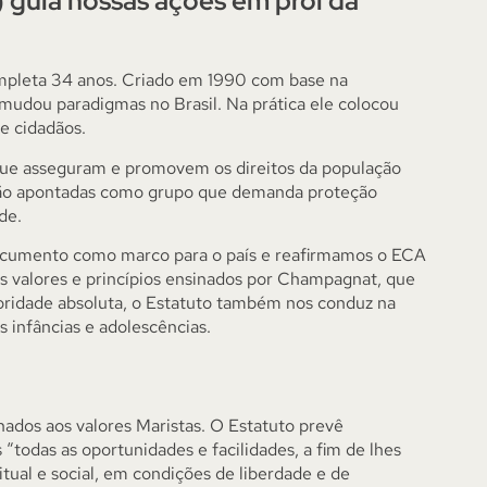
 guia nossas ações em prol da
mpleta 34 anos. Criado em 1990 com base na
mudou paradigmas no Brasil. Na prática ele colocou
e cidadãos.
 que asseguram e promovem os direitos da população
as são apontadas como grupo que demanda proteção
de.
ocumento como marco para o país e reafirmamos o ECA
 valores e princípios ensinados por Champagnat, que
oridade absoluta, o Estatuto também nos conduz na
 infâncias e adolescências.
hados aos valores Maristas. O Estatuto prevê
“todas as oportunidades e facilidades, a fim de lhes
itual e social, em condições de liberdade e de