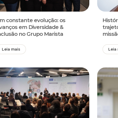
m constante evolução: os
Histó
vanços em Diversidade &
traje
nclusão no Grupo Marista
missã
Leia mais
Leia