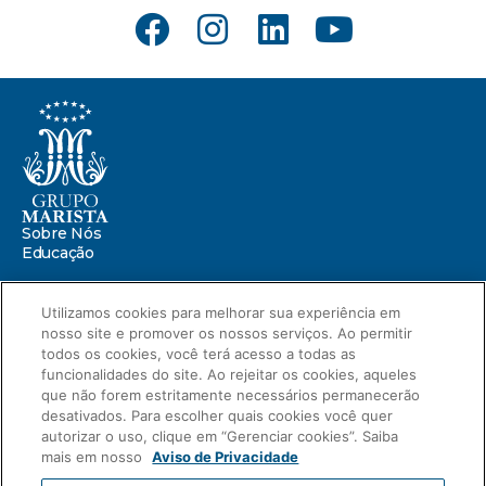
Sobre Nós
Educação
Saúde
Utilizamos cookies para melhorar sua experiência em
nosso site e promover os nossos serviços. Ao permitir
Centro Marista de Defesa da Infância
Missão Marista
todos os cookies, você terá acesso a todas as
Compromissos
funcionalidades do site. Ao rejeitar os cookies, aqueles
Portal ESG
que não forem estritamente necessários permanecerão
Relatório de Sustentabilidade 2025
desativados. Para escolher quais cookies você quer
autorizar o uso, clique em “Gerenciar cookies”. Saiba
Relatório de Transparência Salarial
mais em nosso
Aviso de Privacidade
Novidades
Blog