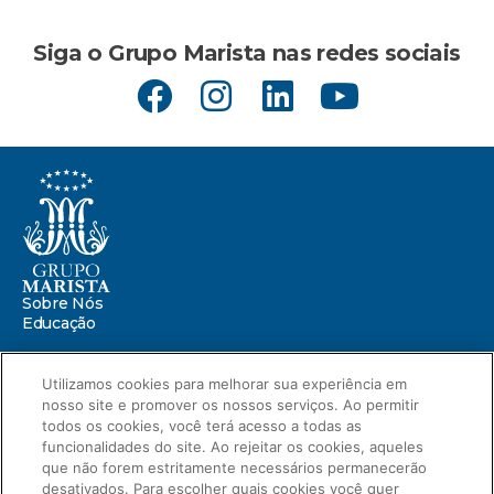
Siga o Grupo Marista nas redes sociais
Sobre Nós
Educação
Saúde
Utilizamos cookies para melhorar sua experiência em
nosso site e promover os nossos serviços. Ao permitir
Centro Marista de Defesa da Infância
todos os cookies, você terá acesso a todas as
Missão Marista
Compromissos
funcionalidades do site. Ao rejeitar os cookies, aqueles
Portal ESG
que não forem estritamente necessários permanecerão
Relatório de Sustentabilidade 2025
desativados. Para escolher quais cookies você quer