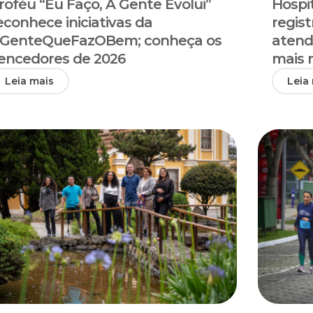
roféu “Eu Faço, A Gente Evolui”
Hospit
econhece iniciativas da
regist
GenteQueFazOBem; conheça os
atend
encedores de 2026
mais 
Leia mais
Leia