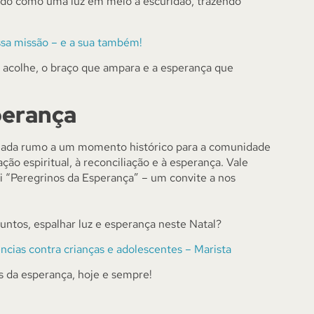
do como uma luz em meio à escuridão, trazendo
ossa missão – e a sua também!
 acolhe, o braço que ampara e a esperança que
perança
hada rumo a um momento histórico para a comunidade
ão espiritual, à reconciliação e à esperança. Vale
i “Peregrinos da Esperança” – um convite a nos
untos, espalhar luz e esperança neste Natal?
cias contra crianças e adolescentes – Marista
os da esperança, hoje e sempre!