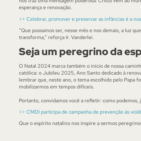
nos traz uma mensagem poderosa: Cristo vem ao mun
esperança e renovação.
>> Celebrar, promover e preservar as infâncias é a n
“Que possamos ser, nesse mês e nos demais, a luz que
transforma,” reforça Ir. Vanderlei.
Seja um peregrino da es
O Natal 2024 marca também o início de nossa camin
católica: o Jubileu 2025, Ano Santo dedicado à renovaç
lembrar que, neste ano, o tema escolhido pelo Papa fo
mobilizarmos em tempos difíceis.
Portanto, convidamos você a refletir: como podemos, j
>> CMDI participa de campanha de prevenção às violên
Que o espírito natalino nos inspire a sermos peregrin