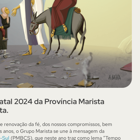
tal 2024 da Província Marista
ta.
 e renovação da fé, dos nossos compromissos, bem
s anos, o Grupo Marista se une à mensagem da
o-Sul
(PMBCS), que neste ano traz como lema “Tempo