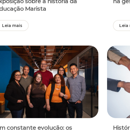
xposição sobre a história da
na ge
ducação Marista
Leia mais
Leia
m constante evolução: os
Histó