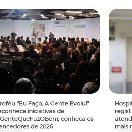
roféu “Eu Faço, A Gente Evolui”
Hospit
econhece iniciativas da
regist
GenteQueFazOBem; conheça os
atend
encedores de 2026
mais 