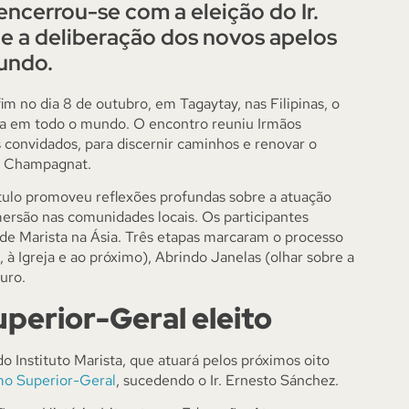
 encerrou-se com a eleição do Ir.
 e a deliberação dos novos apelos
mundo.
m no dia 8 de outubro, em Tagaytay, nas Filipinas, o
sta em todo o mundo. O encontro reuniu Irmãos
s convidados, para discernir caminhos e renovar o
o Champagnat.
tulo promoveu reflexões profundas sobre a atuação
mersão nas comunidades locais. Os participantes
e Marista na Ásia. Três etapas marcaram o processo
à Igreja e ao próximo), Abrindo Janelas (olhar sobre a
uro.
perior-Geral eleito
o Instituto Marista, que atuará pelos próximos oito
como Superior-Geral
, sucedendo o Ir. Ernesto Sánchez.