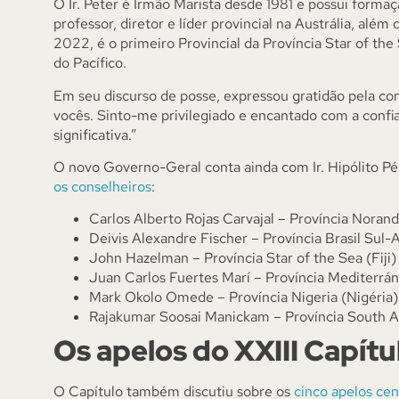
O Ir. Peter é Irmão Marista desde 1981 e possui forma
professor, diretor e líder provincial na Austrália, além
2022, é o primeiro Provincial da Província Star of the
do Pacífico.
Em seu discurso de posse, expressou gratidão pela conf
vocês. Sinto-me privilegiado e encantado com a conf
significativa.”
O novo Governo-Geral conta ainda com Ir. Hipólito P
os conselheiros
:
Carlos Alberto Rojas Carvajal – Província Noran
Deivis Alexandre Fischer – Província Brasil Sul-
John Hazelman – Província Star of the Sea (Fiji)
Juan Carlos Fuertes Marí – Província Mediterrá
Mark Okolo Omede – Província Nigeria (Nigéria)
Rajakumar Soosai Manickam – Província South As
Os apelos do XXIII Capítu
O Capítulo também discutiu sobre os
cinco apelos cen