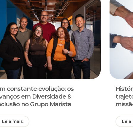
m constante evolução: os
Histó
vanços em Diversidade &
traje
nclusão no Grupo Marista
missã
Leia mais
Leia