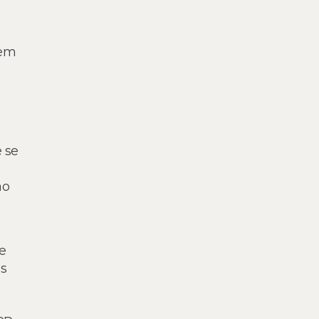
 em
e se
ão
e
as