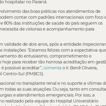
ão hospitalar no Paraná.
volvimento das boas práticas nos atendimentos de
s podem contar com padrões internacionais com foco
e 80% das instituições de saúde do país seguem os
 necessita de vistorias e acompanhamento para
em validade de dois anos, após a entidade inspecionar
as instalações. “Estamos felizes com a expectativa qu
oroamento do entusiasmo, comprometimento e
 hoje para receber tão honrosa acreditação em gest
e é possível acreditar”,
comenta
o Ir. Benê Oliveira,
sil Centro-Sul (PMBCS).
nacional no transplante renal e no suporte a vítimas d
m todas as suas atuações. Ou seja, tanto em consult
rgias e atendimentos emergenciais. Por isso, a
 realizado pela equipe do Hospital Universitário