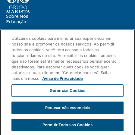
Sobre Nós
Educação
Saúde
Utilizamos cookies para melhorar sua experiência em
nosso site e promover os nossos serviços. Ao permitir
Centro Marista de Defesa da Infância
todos os cookies, você terá acesso a todas as
Missão Marista
Compromissos
funcionalidades do site. Ao rejeitar os cookies, aqueles
Portal ESG
que não forem estritamente necessários permanecerão
Relatório de Sustentabilidade 2025
desativados. Para escolher quais cookies você quer
autorizar o uso, clique em “Gerenciar cookies”. Saiba
Relatório de Transparência Salarial
mais em nosso
Aviso de Privacidade
Novidades
Blog
Gerenciar Cookies
Compliance
Aviso de Privacidade
Carreiras
Intranet
Fale Conosco
Recusar não essenciais
2023 © Grupo Marista
Associação Paranaense de Cultura
CNPJ: 76.659.820/0001-51
Permitir Todos os Cookies
Desenvolvido por